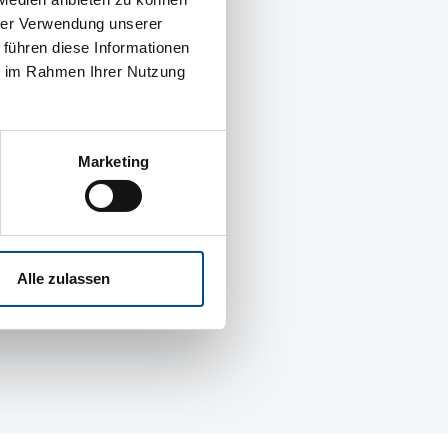
hrer Verwendung unserer
 führen diese Informationen
ie im Rahmen Ihrer Nutzung
ernehmen
 CEDIO
s
Marketing
m
ine
ner
Alle zulassen
ere