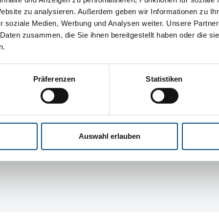
Website zu analysieren. Außerdem geben wir Informationen zu I
r soziale Medien, Werbung und Analysen weiter. Unsere Partner
Leistungen
 Daten zusammen, die Sie ihnen bereitgestellt haben oder die s
Unt
n.
Performance Analyse
Über
Beratung
New
Präferenzen
Statistiken
Schulung
Tea
Serverbetrieb
Term
Qualitätssicherung
Part
Auswahl erlauben
Karri