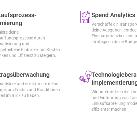
kaufsprozess-
Spend Analytics
imierung
Verschaffe dir Transpar
deine Ausgaben, entdec
iere deine
Einsparpotenziale und p
haffungsprozesse durch
strategisch deine Budge
atisierung und
getriebene Einblicke, um Kosten
nken und Effizienz zu steigern.
tragsüberwachung
Technologiebera
Implementierun
atisiere und strukturiere deine
äge, um Fristen und Konditionen
Wir unterstützen dich b
zeit im Blick zu haben.
und Einführung von Tool
Einkaufsabteilung mode
effizienter machen.