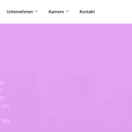
Unternehmen
Karriere
Kontakt
in
e
it
e im
 Wir