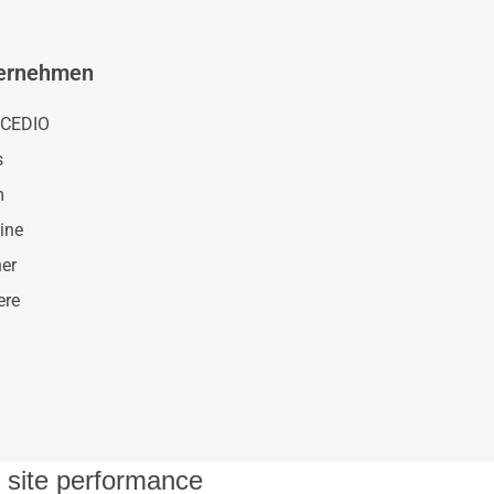
ernehmen
 CEDIO
s
m
ine
ner
ere