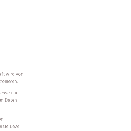
aft wird von
ollieren.
zesse und
en Daten
on
hste Level