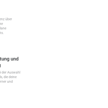
enz über
ke
lane
ts.
tung und
g
ei der Auswahl
s, die deine
rner und