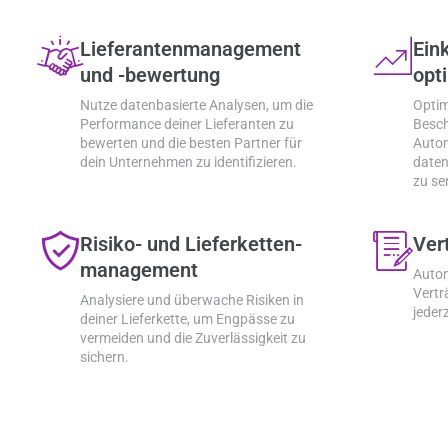
Lieferantenmanagement
Ein
und -bewertung
opt
Nutze datenbasierte Analysen, um die
Optim
Performance deiner Lieferanten zu
Besc
bewerten und die besten Partner für
Autom
dein Unternehmen zu identifizieren.
daten
zu se
Risiko- und Lieferketten-
Ver
management
Autom
Vertr
Analysiere und überwache Risiken in
jeder
deiner Lieferkette, um Engpässe zu
vermeiden und die Zuverlässigkeit zu
sichern.