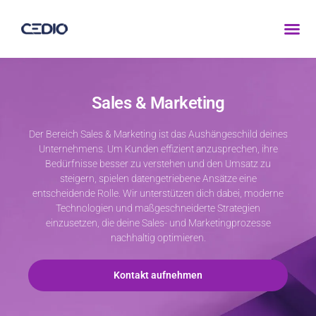
CEDIO GmbH
Sales & Marketing
Der Bereich Sales & Marketing ist das Aushängeschild deines
Unternehmens. Um Kunden effizient anzusprechen, ihre
Bedürfnisse besser zu verstehen und den Umsatz zu
steigern, spielen datengetriebene Ansätze eine
entscheidende Rolle. Wir unterstützen dich dabei, moderne
Technologien und maßgeschneiderte Strategien
einzusetzen, die deine Sales- und Marketingprozesse
nachhaltig optimieren.
Kontakt aufnehmen