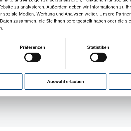
Website zu analysieren. Außerdem geben wir Informationen zu I
r soziale Medien, Werbung und Analysen weiter. Unsere Partner
Leistungen
 Daten zusammen, die Sie ihnen bereitgestellt haben oder die s
Unt
n.
Performance Analyse
Über
Beratung
New
Präferenzen
Statistiken
Schulung
Tea
Serverbetrieb
Term
Qualitätssicherung
Part
Auswahl erlauben
Karri