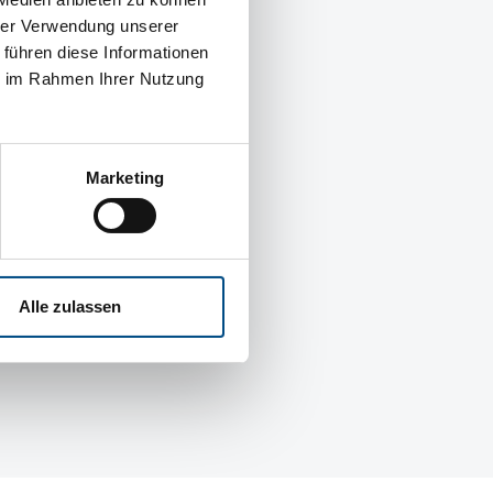
hrer Verwendung unserer
 führen diese Informationen
ie im Rahmen Ihrer Nutzung
ernehmen
 CEDIO
s
Marketing
m
ine
ner
Alle zulassen
ere